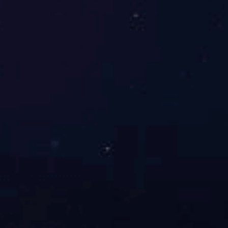
rto-三