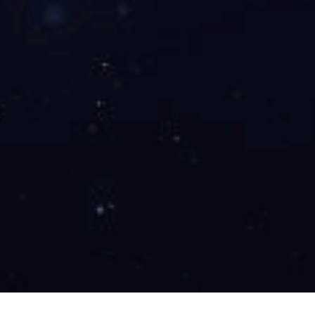
以创新 
Innovation, 
咨询