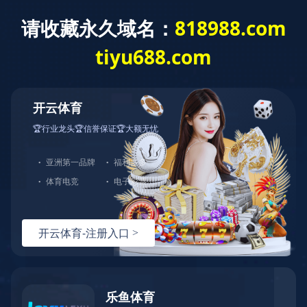
华体会官方网页版_华体会(中国)
您好，欢迎访问华体会官方网页版_华体会(中国) 官网，主营范围：废水处理、废气
等，热线：13412909028。
网站华体会官方网页
公司简介
产品展示
版_华体会(中国)
Home