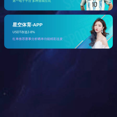
百度爱采购
工程案例
废气处理项目
废水处理项目
垃圾渗滤液处理
环境影响评价
环境影响评价